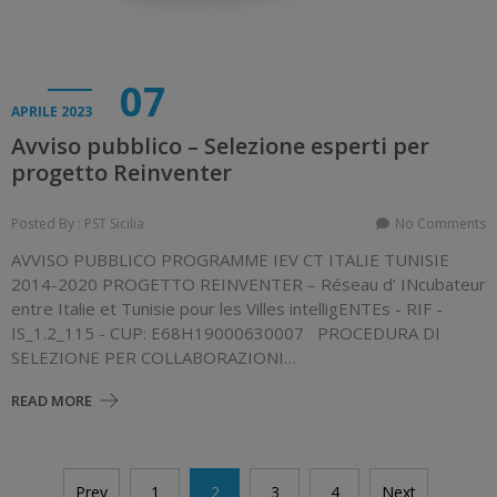
07
APRILE 2023
Avviso pubblico – Selezione esperti per
progetto Reinventer
Posted By : PST Sicilia
No Comments
AVVISO PUBBLICO PROGRAMME IEV CT ITALIE TUNISIE
2014-2020 PROGETTO REINVENTER – Réseau d’ INcubateur
entre Italie et Tunisie pour les Villes intelligENTEs - RIF -
IS_1.2_115 - CUP: E68H19000630007 PROCEDURA DI
SELEZIONE PER COLLABORAZIONI…
READ MORE
Navigazione
Prev
1
2
3
4
Next