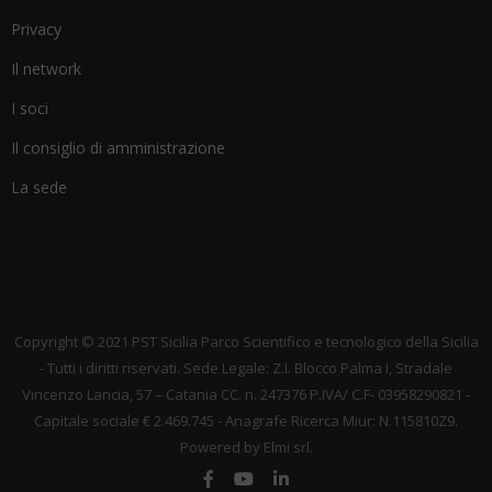
Privacy
Il network
I soci
Il consiglio di amministrazione
La sede
Copyright © 2021 PST Sicilia Parco Scientifico e tecnologico della Sicilia
- Tutti i diritti riservati. Sede Legale: Z.I. Blocco Palma I, Stradale
Vincenzo Lancia, 57 – Catania CC. n. 247376 P.IVA/ C.F- 03958290821 -
Capitale sociale € 2.469.745 - Anagrafe Ricerca Miur: N.115810Z9.
Powered by Elmi srl.