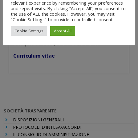
MEDICO COMPETENTE AI SENSI DEL
relevant experience by remembering your preferences
D. LGS. 81/2008
and repeat visits. By clicking “Accept All”, you consent to
the use of ALL the cookies. However, you may visit
Data di conferimento:
05/06/2024
"Cookie Settings" to provide a controlled consent.
Durata incarico:
1 anno
Cookie Settings
Accept All
Compenso:
1.800,00/annuo, oltre IVA
Curriculum vitae
SOCIETÀ TRASPARENTE
DISPOSIZIONI GENERALI
PROTOCOLLI D’INTESA/ACCORDI
IL CONSIGLIO DI AMMINISTRAZIONE