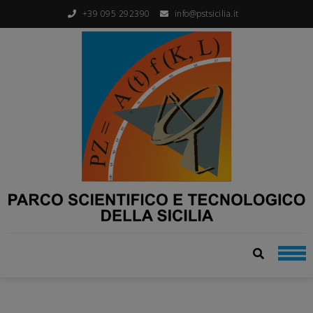
+39 095 292390
info@pstsicilia.it
PARCO SCIENTIFICO E
dalla ricerca al business
TECNOLOGICO DELLA
SICILIA