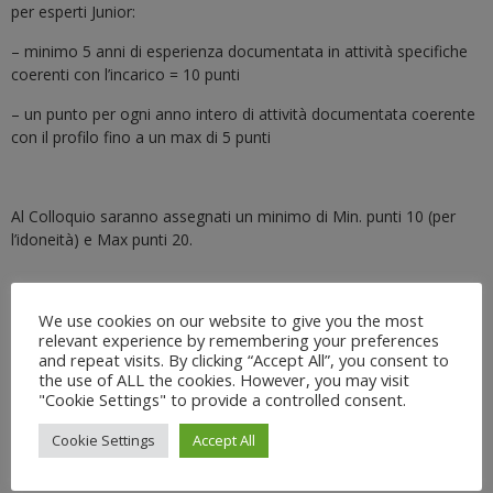
per esperti Junior:
– minimo 5 anni di esperienza documentata in attività specifiche
coerenti con l’incarico = 10 punti
– un punto per ogni anno intero di attività documentata coerente
con il profilo fino a un max di 5 punti
Al Colloquio saranno assegnati un minimo di Min. punti 10 (per
l’idoneità) e Max punti 20.
Risulteranno idonei all’affidamento dell’incarico i candidati che
We use cookies on our website to give you the most
relevant experience by remembering your preferences
avranno ottenuto il punteggio finale di 25 punti, rispettando i
and repeat visits. By clicking “Accept All”, you consent to
punteggi minimi sopra dettagliati.
the use of ALL the cookies. However, you may visit
"Cookie Settings" to provide a controlled consent.
Cookie Settings
Accept All
In caso di parità di punteggio verrà selezionato il candidato più
giovane di età.