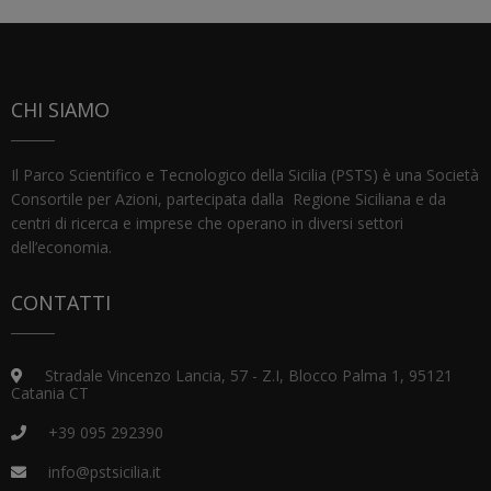
CHI SIAMO
Il Parco Scientifico e Tecnologico della Sicilia (PSTS) è una Società
Consortile per Azioni, partecipata dalla Regione Siciliana e da
centri di ricerca e imprese che operano in diversi settori
dell’economia.
CONTATTI
Stradale Vincenzo Lancia, 57 - Z.I, Blocco Palma 1, 95121
Catania CT
+39 095 292390
info@pstsicilia.it