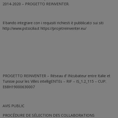
2014-2020 – PROGETTO REINVENTER.
Il bando integrare con i requisiti richiesti è pubblicato sui siti
http://www.pstsicilia.it https://projetreinventer.eu/
PROGETTO REINVENTER – Réseau d’ INcubateur entre Italie et
Tunisie pour les Villes intelligENTEs – RIF – IS_1.2_115 – CUP:
E68H19000630007
AVIS PUBLIC
PROCÉDURE DE SÉLECTION DES COLLABORATIONS