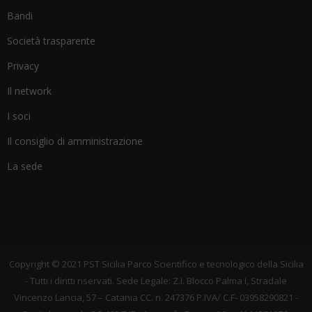
Bandi
Società trasparente
Privacy
Il network
I soci
Il consiglio di amministrazione
La sede
Copyright © 2021 PST Sicilia Parco Scientifico e tecnologico della Sicilia
- Tutti i diritti riservati. Sede Legale: Z.I. Blocco Palma I, Stradale
Vincenzo Lancia, 57 – Catania CC. n. 247376 P.IVA/ C.F- 03958290821 -