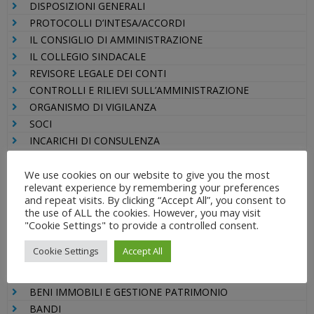
DISPOSIZIONI GENERALI
PROTOCOLLI D’INTESA/ACCORDI
IL CONSIGLIO DI AMMINISTRAZIONE
IL COLLEGIO SINDACALE
REVISORE LEGALE DEI CONTI
CONTROLLI E RILIEVI SULL’AMMINISTRAZIONE
ORGANISMO DI VIGILANZA
SOCI
INCARICHI DI CONSULENZA
SOVVENZIONI, CONTRIBUTI E SUSSIDI
We use cookies on our website to give you the most
PREVENZIONE DELLA CORRUZIONE
relevant experience by remembering your preferences
ACCESSO CIVICO
and repeat visits. By clicking “Accept All”, you consent to
PAGAMENTI DELL’AMMINISTRAZIONE
the use of ALL the cookies. However, you may visit
"Cookie Settings" to provide a controlled consent.
CONTRIBUTI PUBBLICI
PERSONALE
Cookie Settings
Accept All
BILANCI DI ESERCIZIO
INFORMAZIONI AMBIENTALI
BENI IMMOBILI E GESTIONE PATRIMONIO
BANDI