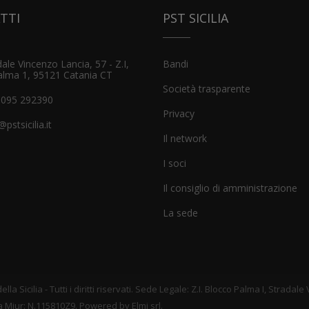
TTI
PST SICILIA
ale Vincenzo Lancia, 57 - Z.I,
Bandi
alma 1, 95121 Catania CT
Società trasparente
 095 292390
Privacy
@pstsicilia.it
Il network
I soci
Il consiglio di amministrazione
La sede
la Sicilia - Tutti i diritti riservati. Sede Legale: Z.I. Blocco Palma I, Stradal
a Miur: N.115810Z9. Powered by Elmi srl.