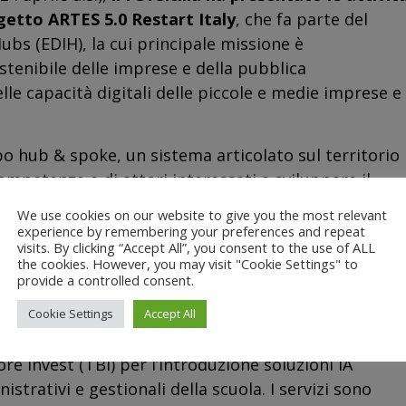
rogetto ARTES 5.0 Restart Italy
, che fa parte del
bs (EDIH), la cui principale missione è
stenibile delle imprese e della pubblica
le capacità digitali delle piccole e medie imprese e
o hub & spoke, un sistema articolato sul territorio
ompetenze e di attori interessati a sviluppare il
a sostenere con servizi di qualità imprese e
We use cookies on our website to give you the most relevant
experience by remembering your preferences and repeat
visits. By clicking “Accept All”, you consent to the use of ALL
the cookies. However, you may visit "Cookie Settings" to
cilia di EDIH ARTES 5.0, insieme ai principali
provide a controlled consent.
l territorio
, le associazioni di categoria come
coop, ed importanti aggregatori di imprese e
Cookie Settings
Accept All
 state rivolte a n. 38 Istituti scolastici
che hanno
ore invest (TBI) per l’introduzione soluzioni IA
strativi e gestionali della scuola. I servizi sono