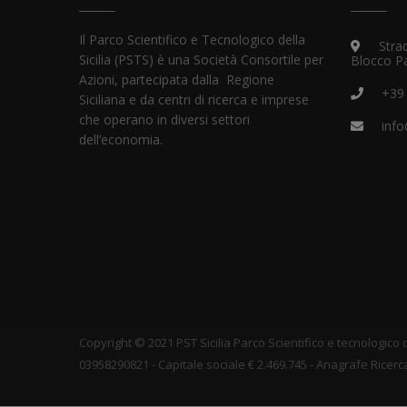
Il Parco Scientifico e Tecnologico della
Strad
Sicilia (PSTS) è una Società Consortile per
Blocco P
Azioni, partecipata dalla Regione
+39
Siciliana e da centri di ricerca e imprese
che operano in diversi settori
info
dell’economia.
Copyright © 2021 PST Sicilia Parco Scientifico e tecnologico del
03958290821 - Capitale sociale € 2.469.745 - Anagrafe Ricerc