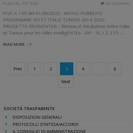
Posted By : PST Sicilia
No Comments
Prot. n. 139 del 01/06/2023 AVVISO PUBBLICO
PROGRAMME IEV CT ITALIE TUNISIE 2014-2020
PROGETTO REINVENTER – Réseau d’ INcubateur entre Italie
et Tunisie pour les Villes intelligENTEs - RIF - IS_1.2_115 -…
READ MORE
Navigazione
Prev
1
2
3
4
…
6
articoli
Next
SOCIETÀ TRASPARENTE
DISPOSIZIONI GENERALI
PROTOCOLLI D’INTESA/ACCORDI
IL CONSIGLIO DI AMMINISTRAZIONE