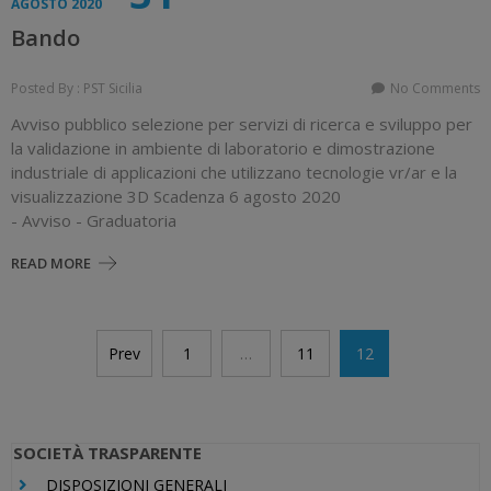
AGOSTO 2020
Bando
Posted By : PST Sicilia
No Comments
Avviso pubblico selezione per servizi di ricerca e sviluppo per
la validazione in ambiente di laboratorio e dimostrazione
industriale di applicazioni che utilizzano tecnologie vr/ar e la
visualizzazione 3D Scadenza 6 agosto 2020
- Avviso - Graduatoria
READ MORE
Navigazione
Prev
1
…
11
12
articoli
SOCIETÀ TRASPARENTE
DISPOSIZIONI GENERALI