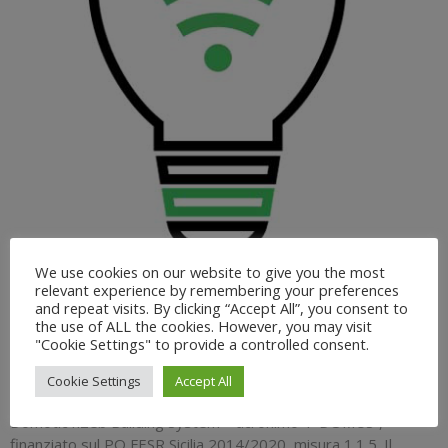
We use cookies on our website to give you the most
07
relevant experience by remembering your preferences
and repeat visits. By clicking “Accept All”, you consent to
GIUGNO 2021
the use of ALL the cookies. However, you may visit
T-Domus
"Cookie Settings" to provide a controlled consent.
Cookie Settings
Accept All
Posted By : PST Sicilia
No Comments
Domotic nZeb Building System – acronimo T-DOMUS”,
finanziato sul PO FESR Sicilia 2014/2020, misura 1.1.5. Il